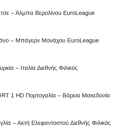
τσε – Άλμπα Βερολίνου EuroLeague
λάνο – Μπάγερν Μονάχου EuroLeague
ία – Ιταλία Διεθνής Φιλικός
T 1 HD Πορτογαλία – Βόρεια Μακεδονία
α – Ακτή Ελεφαντοστού Διεθνής Φιλικός