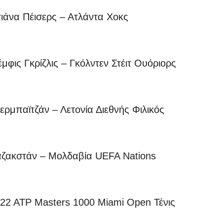
άνα Πέισερς – Ατλάντα Χοκς
ς Γκρίζλις – Γκόλντεν Στέιτ Ουόριορς
παϊτζάν – Λετονία Διεθνής Φιλικός
ακστάν – Μολδαβία UEFA Nations
 ATP Masters 1000 Miami Open Τένις