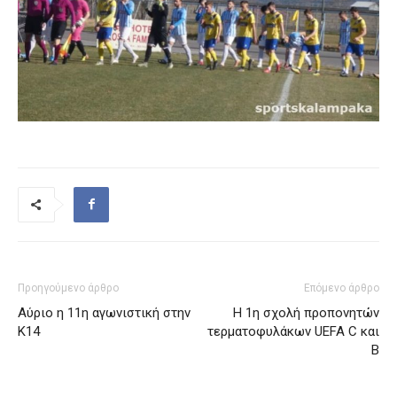
Προηγούμενο άρθρο
Επόμενο άρθρο
Αύριο η 11η αγωνιστική στην
Η 1η σχολή προπονητών
Κ14
τερματοφυλάκων UEFA C και
B