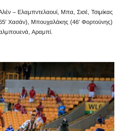
Αλέν – Ελαμπντελαουί, Μπα, Σισέ, Τσιμίκας
(65′ Χασάν), Μπουχαλάκης (46′ Φορτούνης)
Βαλμπουενά, Αραμπί.