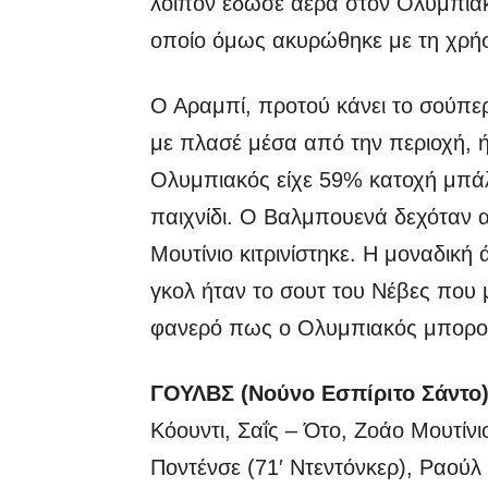
λοιπόν έδωσε αέρα στον Ολυμπιακό
οποίο όμως ακυρώθηκε με τη χρή
Ο Αραμπί, προτού κάνει το σούπε
με πλασέ μέσα από την περιοχή, ήτ
Ολυμπιακός είχε 59% κατοχή μπάλ
παιχνίδι. Ο Βαλμπουενά δεχόταν 
Μουτίνιο κιτρινίστηκε. Η μοναδική
γκολ ήταν το σουτ του Νέβες που 
φανερό πως ο Ολυμπιακός μπορ
ΓΟΥΛΒΣ (Νούνο Εσπίριτο Σάντο
Κόουντι, Σαΐς – Ότο, Ζοάο Μουτίνι
Ποντένσε (71′ Ντεντόνκερ), Ραούλ 