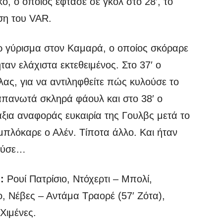
, ο οποίος έφτασε σε γκολ στο 28′, το
ση του VAR.
ρ γύρισμα στον Καμαρά, ο οποίος σκόραρε
αν ελάχιστα εκτεθειμένος. Στο 37′ ο
ας, για να αντιληφθείτε πώς κυλούσε το
απανωτά σκληρά φάουλ και στο 38′ ο
 άξια αναφοράς ευκαιρία της Γουλβς μετά το
μπλόκαρε ο Αλέν. Τίποτα άλλο. Και ήταν
ούσε…
):
Ρουί Πατρίσιο, Ντόχερτι – Μπολί,
ο, Νέβες – Αντάμα Τραορέ (57′ Ζότα),
Χιμένες.