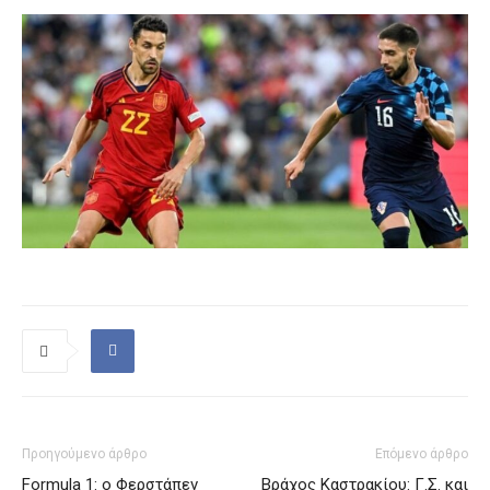
Προηγούμενο άρθρο
Επόμενο άρθρο
Formula 1: ο Φερστάπεν
Βράχος Καστρακίου: Γ.Σ. και