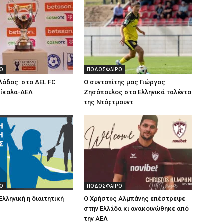
Ο
ΠΟΔΟΣΦΑΙΡΟ
λάδος: στο AEL FC
Ο συντοπίτης μας Γιώργος
ρίκαλα-ΑΕΛ
Ζησόπουλος στα Ελληνικά ταλέντα
της Ντόρτμουντ
Ο
ΠΟΔΟΣΦΑΙΡΟ
Ελληνική η διαιτητική
Ο Χρήστος Αλμπάνης επέστρεψε
στην Ελλάδα κι ανακοινώθηκε από
την ΑΕΛ