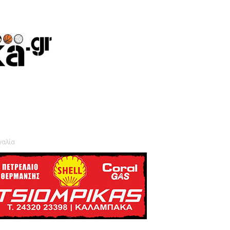
γαλία