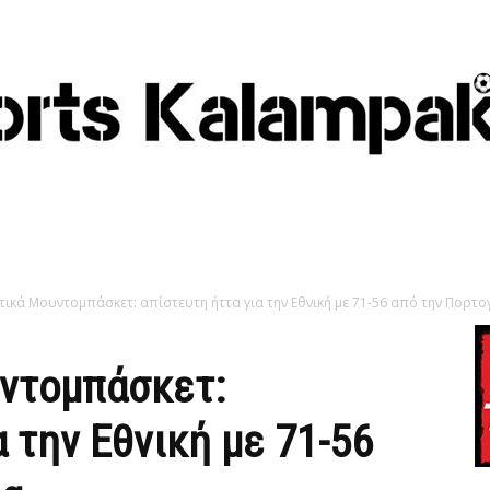
ικά Μουντομπάσκετ: απίστευτη ήττα για την Εθνική με 71-56 από την Πορτο
ντομπάσκετ:
 την Εθνική με 71-56