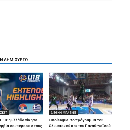
ΟΝ ΔΗΜΙΟΥΡΓΟ
ΣΚΕΤ
ΔΙΕΘΝΗ ΜΠΑΣΚΕΤ
U18: η Ελλάδα νίκησε
Euroleague: το πρόγραμμα του
Σερβία και πέρασε στους
Ολυμπιακού και του Παναθηναϊκού