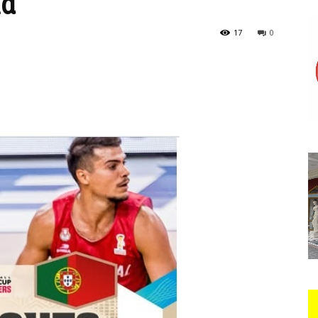
ία
17
0