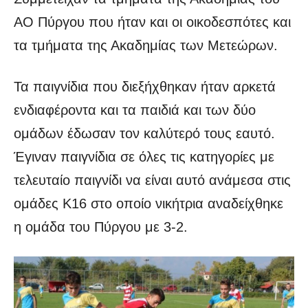
ΑΟ Πύργου που ήταν και οι οικοδεσπότες και
τα τμήματα της Ακαδημίας των Μετεώρων.
Τα παιγνίδια που διεξήχθηκαν ήταν αρκετά
ενδιαφέροντα και τα παιδιά και των δύο
ομάδων έδωσαν τον καλύτερό τους εαυτό.
Έγιναν παιγνίδια σε όλες τις κατηγορίες με
τελευταίο παιγνίδι να είναι αυτό ανάμεσα στις
ομάδες Κ16 στο οποίο νικήτρια αναδείχθηκε
η ομάδα του Πύργου με 3-2.