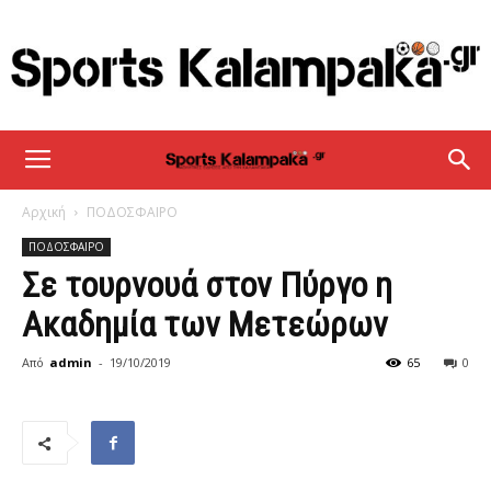
sportskalampaka
Αρχική
ΠΟΔΟΣΦΑΙΡΟ
ΠΟΔΟΣΦΑΙΡΟ
Σε τουρνουά στον Πύργο η
Ακαδημία των Μετεώρων
Από
admin
-
19/10/2019
65
0