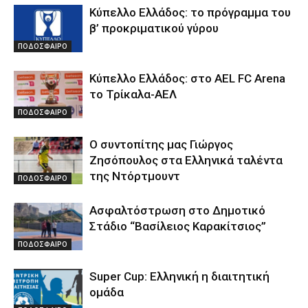
Κύπελλο Ελλάδος: το πρόγραμμα του
β’ προκριματικού γύρου
ΠΟΔΟΣΦΑΙΡΟ
Κύπελλο Ελλάδος: στο AEL FC Arena
το Τρίκαλα-ΑΕΛ
ΠΟΔΟΣΦΑΙΡΟ
Ο συντοπίτης μας Γιώργος
Ζησόπουλος στα Ελληνικά ταλέντα
της Ντόρτμουντ
ΠΟΔΟΣΦΑΙΡΟ
Ασφαλτόστρωση στο Δημοτικό
Στάδιο “Βασίλειος Καρακίτσιος”
ΠΟΔΟΣΦΑΙΡΟ
Super Cup: Ελληνική η διαιτητική
ομάδα