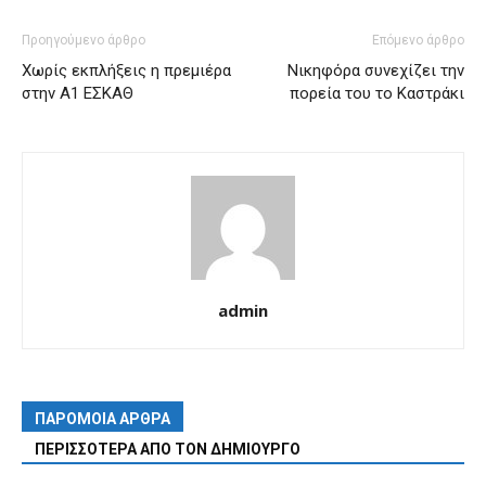
Προηγούμενο άρθρο
Επόμενο άρθρο
Χωρίς εκπλήξεις η πρεμιέρα
Νικηφόρα συνεχίζει την
στην Α1 ΕΣΚΑΘ
πορεία του το Καστράκι
admin
ΠΑΡΟΜΟΙΑ ΑΡΘΡΑ
ΠΕΡΙΣΣΟΤΕΡΑ ΑΠΟ ΤΟΝ ΔΗΜΙΟΥΡΓΟ