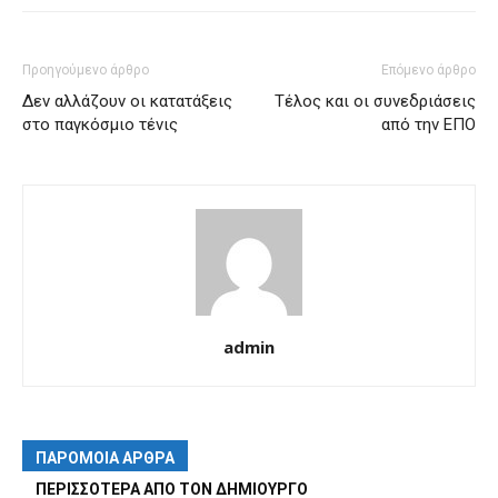
Προηγούμενο άρθρο
Επόμενο άρθρο
Δεν αλλάζουν οι κατατάξεις
Τέλος και οι συνεδριάσεις
στο παγκόσμιο τένις
από την ΕΠΟ
admin
ΠΑΡΟΜΟΙΑ ΑΡΘΡΑ
ΠΕΡΙΣΣΟΤΕΡΑ ΑΠΟ ΤΟΝ ΔΗΜΙΟΥΡΓΟ