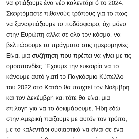
να φτιάξουμε ένα νέο καλεντάρι ό το 2024.
Σκεφτόμαστε πιθανούς τρόπους για το πως
να ξαναφτιάξουμε το ποδόσφαιρο, όχι μόνο
στην Ευρώπη αλλά σε όλο τον κόσμο, να
βελτιώσουμε τα πράγματα στις ημερομηνίες.
Είναι μια συζήτηση που πρέπει να γίνει με τις
ομοσπονδίες. Έχουμε την ευκαιρία να το
κάνουμε αυτό γιατί το Παγκόσμιο Κύπελλο
του 2022 στο Κατάρ θα παιχτεί τον Νοέμβρη
και τον Δεκέμβρη και τότε θα είναι μια
επιλογή για να το δοκιμάσουμε. Ήδη εδώ
στην Αμερική παίζουμε με αυτόν τον τρόπο,
με το καλεντάρι ουσιαστικά να είναι σε ένα