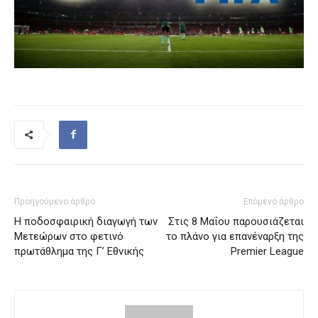
Προηγούμενο άρθρο
Επόμενο άρθρο
Η ποδοσφαιρική διαγωγή των
Στις 8 Μαΐου παρουσιάζεται
Μετεώρων στο φετινό
το πλάνο για επανέναρξη της
πρωτάθλημα της Γ’ Εθνικής
Premier League