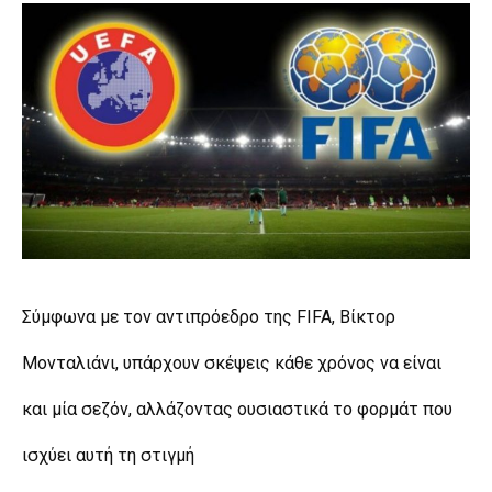
Σύμφωνα με τον αντιπρόεδρο της FIFA, Βίκτορ
Μονταλιάνι, υπάρχουν σκέψεις κάθε χρόνος να είναι
και μία σεζόν, αλλάζοντας ουσιαστικά το φορμάτ που
ισχύει αυτή τη στιγμή