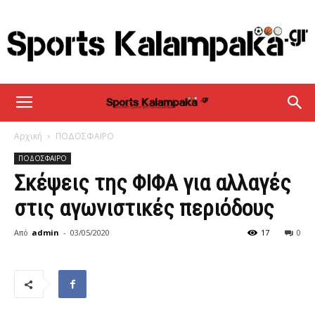
sportskalampaka
Αρχική
ΠΟΔΟΣΦΑΙΡΟ
ΠΟΔΟΣΦΑΙΡΟ
Σκέψεις της ΦΙΦΑ για αλλαγές
στις αγωνιστικές περιόδους
Από
admin
-
03/05/2020
17
0