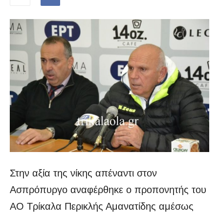
Στην αξία της νίκης απέναντι στον
Ασπρόπυργο αναφέρθηκε ο προπονητής του
ΑΟ Τρίκαλα Περικλής Αμανατίδης αμέσως