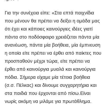
Για την συνέχεια είπε: «Στα επτά παιχνίδια
που μένουν θα πρέπει να δείξει η ομάδα μας
ότι έχει και κάποιες καινούργιες ιδέες γιατί
πάντα στο ποδόσφαιρο χρειάζεται πάντα μία
ανανέωση, πάντα μία βοήθεια, μία έμπνευση
η οποία είτε πρέπει να έρθει από παίκτες που
προσπαθούν μέχρι τώρα, είτε πρέπει να
έρθει από καινούργια μυαλά και καινούργια
πόδια. Σήμερα είχαμε μία τέτοια βοήθεια
(σ.σ. Πέλκας) και δίνουμε συγχαρητήρια και
στα παιδιά που έρχονται από πίσω.Είναι
νωρίς ακόμη να μιλάμε για πρωτάθλημα.