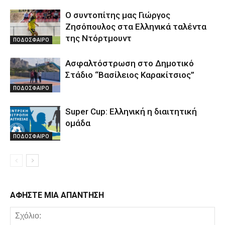
Ο συντοπίτης μας Γιώργος
Ζησόπουλος στα Ελληνικά ταλέντα
της Ντόρτμουντ
ΠΟΔΟΣΦΑΙΡΟ
Ασφαλτόστρωση στο Δημοτικό
Στάδιο “Βασίλειος Καρακίτσιος”
ΠΟΔΟΣΦΑΙΡΟ
Super Cup: Ελληνική η διαιτητική
ομάδα
ΠΟΔΟΣΦΑΙΡΟ
ΑΦΗΣΤΕ ΜΙΑ ΑΠΑΝΤΗΣΗ