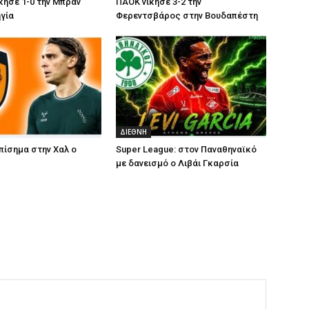
κησε 1-0 την Μπράν
ΠΑΟΚ νίκησε 3-2 την
γία
Φερεντσβάρος στην Βουδαπέστη
ΔΙΕΘΝΗ
επίσημα στην Χαλ ο
Super League: στον Παναθηναϊκό
με δανεισμό ο Λιβάι Γκαρσία