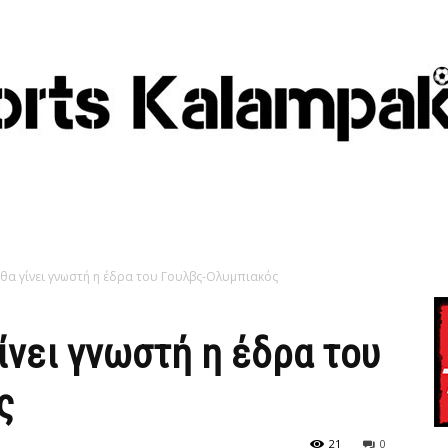
υ θα γίνει γνωστή η έδρα του Γουλβς-Ολυμπιακός
γίνει γνωστή η έδρα του
ς
21
0