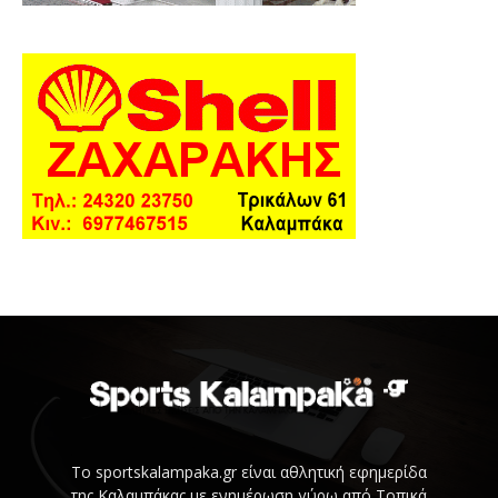
Το sportskalampaka.gr είναι αθλητική εφημερίδα
της Καλαμπάκας με ενημέρωση γύρω από Τοπικά