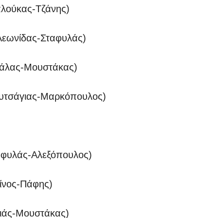
αλούκας-Τζάνης)
 Λεωνίδας-Σταφυλάς)
πάλας-Μουστάκας)
ουτσάγιας-Μαρκόπουλος)
ταφυλάς-Αλεξόπουλος)
ίνος-Πάφης)
ριάς-Μουστάκας)