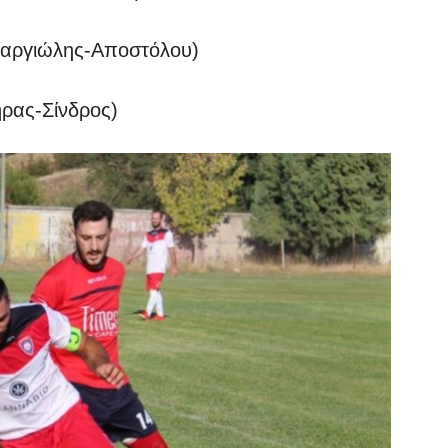
Μαργιώλης-Αποστόλου)
ήρας-Σίνδρος)