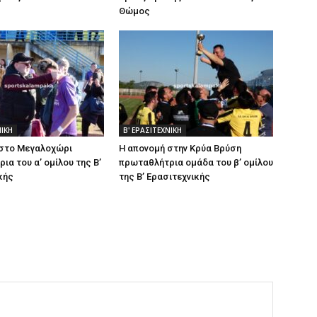
Θώμος
ΝΙΚΗ
Β' ΕΡΑΣΙΤΕΧΝΙΚΗ
 στο Μεγαλοχώρι
Η απονομή στην Κρύα Βρύση
ια του α’ ομίλου της Β’
πρωταθλήτρια ομάδα του β’ ομίλου
κής
της Β’ Ερασιτεχνικής