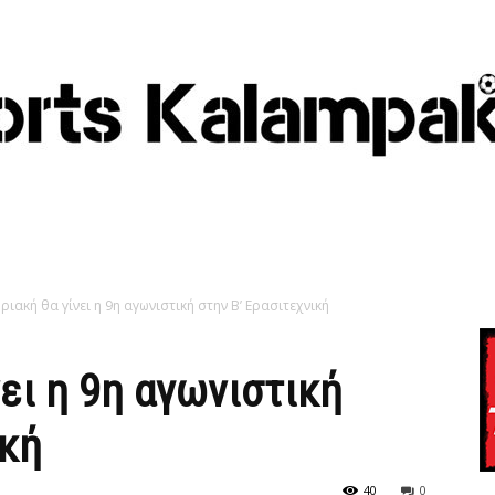
ριακή θα γίνει η 9η αγωνιστική στην Β’ Ερασιτεχνική
ει η 9η αγωνιστική
ική
40
0