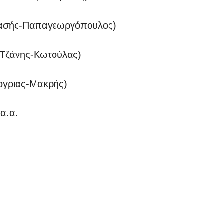
νασής-Παπαγεωργόπουλος)
 Τζάνης-Κωτούλας)
ογριάς-Μακρής)
α.α.