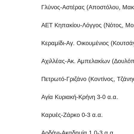
Γλύνος-Αστέρας (Αποστόλου, Μα
ΑΕΤ Κηπακίου-Λόγγος (Νότος, Μο
Κεραμίδι-Αγ. Οικουμένιος (Κουτσά
Αχιλλέας-Ακ. Αμπελακίων (Δουλό
Πετρωτό-Γριζάνο (Κοντίνος, Τζάν
Αγία Κυριακή-Κρήνη 3-0 α.α.
Καρυές-Ζάρκο 0-3 α.α.
Αρδάνι-Ακαδημία 1 0-3 α.α.