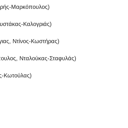
κρής-Μαρκόπουλος)
υστάκας-Καλογριάς)
γιας, Ντίνος-Κωστήρας)
πουλος, Νταλούκας-Σταφυλάς)
ης-Κωτούλας)