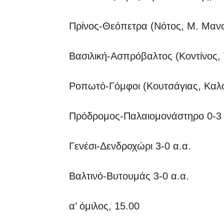
Πρίνος-Θεόπετρα (Νότος, Μ. Μα
Βασιλική-Ασπρόβαλτος (Κοντίνος,
Ροπωτό-Γόμφοι (Κουτσάγιας, Καλ
Πρόδρομος-Παλαιομονάστηρο 0-3 
Γενέσι-Δενδροχώρι 3-0 α.α.
Βαλτινό-Βυτουμάς 3-0 α.α.
α’ όμιλος, 15.00