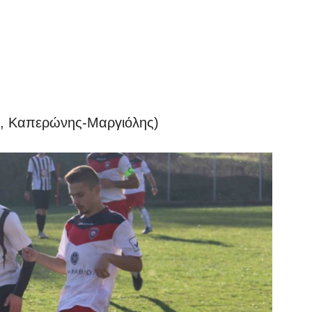
ς, Καπερώνης-Μαργιόλης)