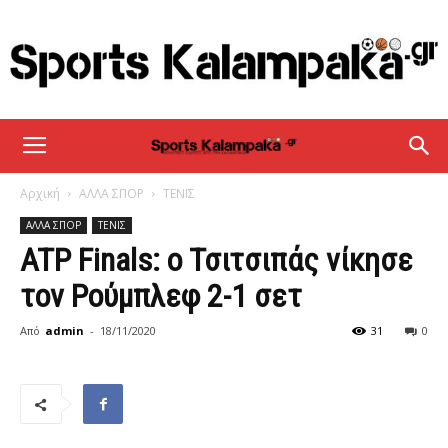
sportskalampaka
Αρχική
ΑΛΛΑ ΣΠΟΡ
ΤΕΝΙΣ
ΑΛΛΑ ΣΠΟΡ
ΤΕΝΙΣ
ATP Finals: ο Τσιτσιπάς νίκησε
τον Ρούμπλεφ 2-1 σετ
Από
admin
-
18/11/2020
31
0