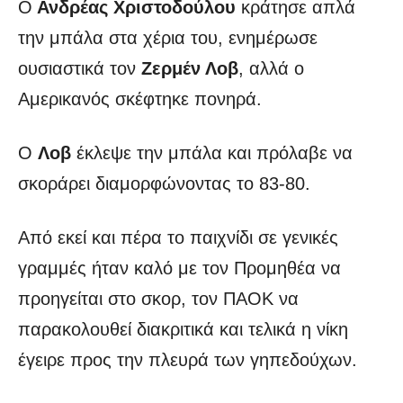
Ο
Ανδρέας Χριστοδούλου
κράτησε απλά
την μπάλα στα χέρια του, ενημέρωσε
ουσιαστικά τον
Ζερμέν Λοβ
, αλλά ο
Αμερικανός σκέφτηκε πονηρά.
Ο
Λοβ
έκλεψε την μπάλα και πρόλαβε να
σκοράρει διαμορφώνοντας το 83-80.
Από εκεί και πέρα το παιχνίδι σε γενικές
γραμμές ήταν καλό με τον Προμηθέα να
προηγείται στο σκορ, τον ΠΑΟΚ να
παρακολουθεί διακριτικά και τελικά η νίκη
έγειρε προς την πλευρά των γηπεδούχων.