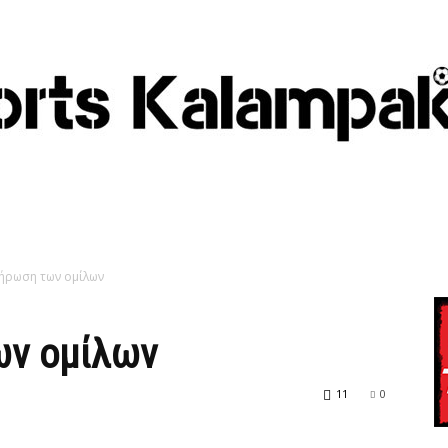
λήρωση των ομίλων
ων ομίλων
11
0