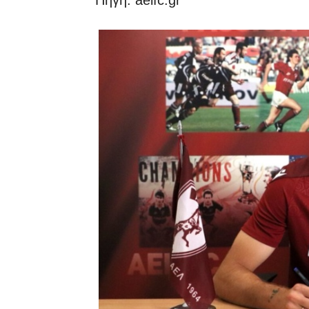
Πηγή: aelfc.gr