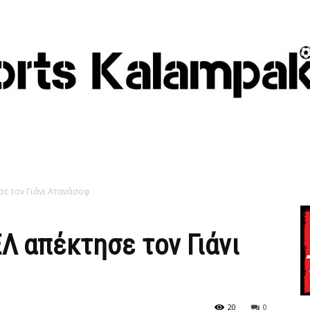
σε τον Γιάνι Ατανάσοφ
ΕΛ απέκτησε τον Γιάνι
20
0