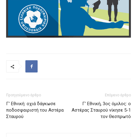
Προηγούμενο άρθρο
Επόμενο άρθρο
Γ’ Εθνική: οχιά δάγκωσε
Γ’ Εθνική, 3ος όμιλος: ο
ποδοσφαιριστή του Αστέρα
Αστέρας Σταυρού νίκησε 5-1
Σταυρού
τον Θεσπρωτό