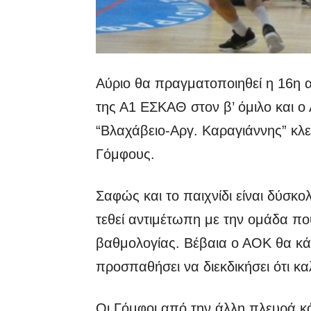
Αύριο θα πραγματοποιηθεί η 16η 
της Α1 ΕΣΚΑΘ στον β’ όμιλο και ο
“Βλαχάβειο-Αργ. Καραγιάννης” κλ
Γόμφους.
Σαφώς και το παιχνίδι είναι δύσκ
τεθεί αντιμέτωπη με την ομάδα πο
βαθμολογίας. Βέβαια ο ΑΟΚ θα κάν
προσπαθήσει να διεκδικήσει ότι κ
Οι Γόμφοι από την άλλη πλευρά κά